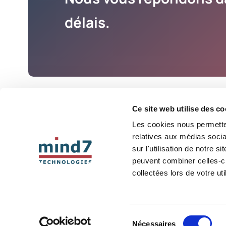
délais.
Ce site web utilise des co
Les cookies nous permetten
Automatiser et ind
relatives aux médias socia
Architecture et 
sur l'utilisation de notre 
Innovation, IA et
peuvent combiner celles-ci
Une marque du
Groupe
collectées lors de votre uti
Mind7
Sélection
Nécessaires