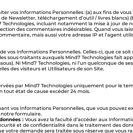
ter vos Informations Personnelles :(a) aux fins de vous 
 Newsletter, téléchargement d’outil / livres blancs) (
7 Technologies, incluant notamment la mise à jour de n
détection des commentaires indésirables. Quand vous lai
ommentaire, mais aussi votre adresse IP et l’agent utili
de vos Informations Personnelles. Celles-ci, que ce soit
les sous-traitants auxquels Mind7 Technologies fait ap
ssous). Ni Mind7 Technologies, ni l’un quelconque de ses
s des visiteurs et Utilisateurs de son Site.
rvées par Mind7 Technologies uniquement pour le temps 
en tout état de cause excéder 24 mois.
nant vos Informations Personnelles, que vous pouvez ex
notre formulaire.
 données :
Vous avez la faculté d’accéder aux Informat
écurité et de confidentialité dans le traitement des d
e votre demande sera traitée sous réserve que vous rap