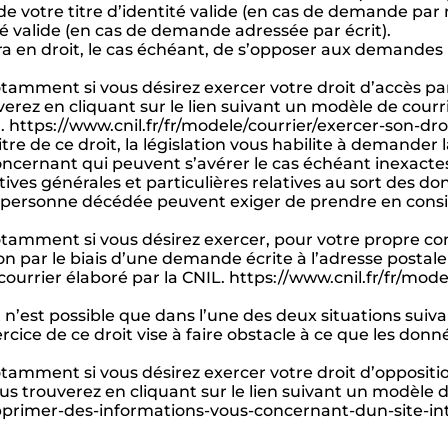
 votre titre d’identité valide (en cas de demande par 
té valide (en cas de demande adressée par écrit).
ra en droit, le cas échéant, de s’opposer aux demande
amment si vous désirez exercer votre droit d’accès par
verez en cliquant sur le lien suivant un modèle de cour
»). https://www.cnil.fr/fr/modele/courrier/exercer-son-dr
itre de ce droit, la législation vous habilite à demander la
cernant qui peuvent s’avérer le cas échéant inexactes
ives générales et particulières relatives au sort des d
ne personne décédée peuvent exiger de prendre en consi
tamment si vous désirez exercer, pour votre propre co
ion par le biais d’une demande écrite à l’adresse posta
courrier élaboré par la CNIL. https://www.cnil.fr/fr/mod
t n’est possible que dans l’une des deux situations suiva
rcice de ce droit vise à faire obstacle à ce que les donnée
amment si vous désirez exercer votre droit d’oppositi
ous trouverez en cliquant sur le lien suivant un modèle d
supprimer-des-informations-vous-concernant-dun-site-in