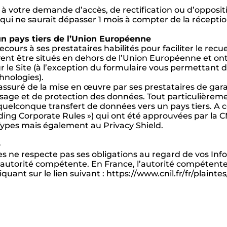
à votre demande d’accès, de rectification ou d’oppos
 qui ne saurait dépasser 1 mois à compter de la récept
 un pays tiers de l’Union Européenne
cours à ses prestataires habilités pour faciliter le rec
nt être situés en dehors de l’Union Européenne et on
ur le Site (à l’exception du formulaire vous permettant 
hnologies).
ssuré de la mise en œuvre par ses prestataires de gar
usage et de protection des données. Tout particulièrement
elconque transfert de données vers un pays tiers. A ce 
nding Corporate Rules ») qui ont été approuvées par la 
Types mais également au Privacy Shield.
e
s ne respecte pas ses obligations au regard de vos In
utorité compétente. En France, l’autorité compétente 
ant sur le lien suivant : https://www.cnil.fr/fr/plaintes