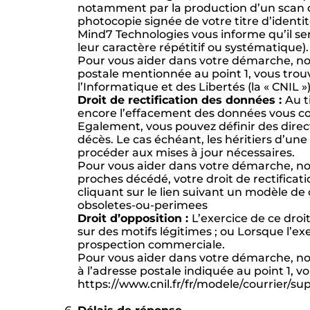
notamment par la production d’un scan de
photocopie signée de votre titre d’identi
Mind7 Technologies vous informe qu’il se
leur caractère répétitif ou systématique).
Pour vous aider dans votre démarche, not
postale mentionnée au point 1, vous trou
l’Informatique et des Libertés (la « CNIL 
Droit de rectification des données :
Au t
encore l’effacement des données vous con
Egalement, vous pouvez définir des direct
décès. Le cas échéant, les héritiers d’u
procéder aux mises à jour nécessaires.
Pour vous aider dans votre démarche, no
proches décédé, votre droit de rectificat
cliquant sur le lien suivant un modèle de 
obsoletes-ou-perimees
Droit d’opposition :
L’exercice de ce droi
sur des motifs légitimes ; ou Lorsque l’exe
prospection commerciale.
Pour vous aider dans votre démarche, not
à l’adresse postale indiquée au point 1, v
https://www.cnil.fr/fr/modele/courrier/