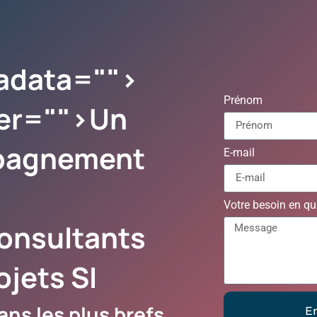
adata="
">
Prénom
er="
">Un
pagnement
E-mail
Votre besoin en q
onsultants
ojets SI
ns les plus brefs
E