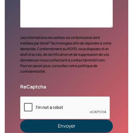
Les informations recueillies via ce formulaire sont
traitées par Mind7 Technologies afin de répondre à votre
demande. Conformément au RGPD, vous disposez d’un
droit d’accès, de rectification et de suppression de vos
données en nous contactant à contact@mind7.com.
Pour en savoir plus, consultez notre politique de
confidentialité.
ReCaptcha
Envoyer