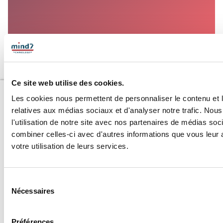
Ce site web utilise des cookies.
Les cookies nous permettent de personnaliser le contenu et le
relatives aux médias sociaux et d'analyser notre trafic. No
l'utilisation de notre site avec nos partenaires de médias soc
Automatiser et
A propos
combiner celles-ci avec d'autres informations que vous leur a
industrialiser
Cas clients
votre utilisation de leurs services.
Architecture et
Articles
développement
Innovation, IA et
Une m
LLM
Sélection
Nécessaires
du
consentement
Préférences