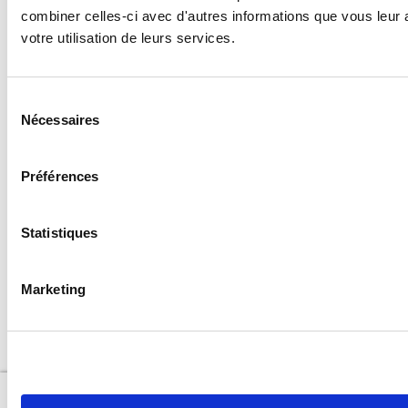
combiner celles-ci avec d'autres informations que vous leur a
votre utilisation de leurs services.
Téléphone
Sélection
Votre besoin en quelques mots
Nécessaires
du
consentement
Préférences
Statistiques
Envoyer ma demande
Marketing