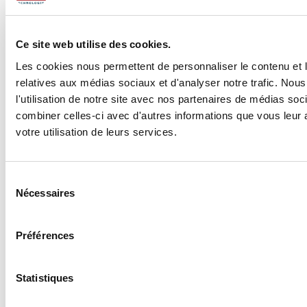
sophistiqués et l’expansion de ses applications
dans des domaines tels que l’éducation, le
commerce de détail et la logistique.
Ce site web utilise des cookies.
Nouveaux standards pour
Les cookies nous permettent de personnaliser le contenu et le
l’industrie de l’IA
relatives aux médias sociaux et d'analyser notre trafic. No
l'utilisation de notre site avec nos partenaires de médias soc
Le RAG a également le potentiel de redéfinir
combiner celles-ci avec d'autres informations que vous leur a
les standards de l’IA en établissant de nouvelles
votre utilisation de leurs services.
normes d’intégration et d’utilisation dans les
entreprises, tout en stimulant l’innovation
continue dans le domaine des technologies
intelligentes.
Sélection
Nécessaires
du
Conclusion
consentement
Préférences
En conclusion, le RAG représente une évolution
majeure dans le domaine de l’intelligence
artificielle, en combinant récupération
Statistiques
d’information et génération de contenu. Il
permet non seulement de transformer les
pratiques actuelles dans des secteurs variés,